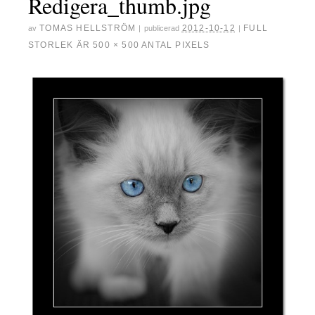
Redigera_thumb.jpg
TOMAS HELLSTRÖM
2012-10-12
FULL
av
|
publicerad
|
STORLEK ÄR
500 × 500
ANTAL PIXELS