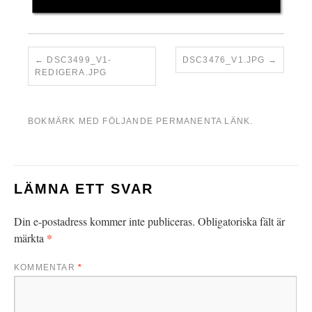
DSC3499_V1-
DSC3476_V1.JPG
REDIGERA.JPG
BOKMÄRK MED FÖLJANDE
PERMANENTA LÄNK
.
LÄMNA ETT SVAR
Din e-postadress kommer inte publiceras.
Obligatoriska fält är
*
märkta
KOMMENTAR
*