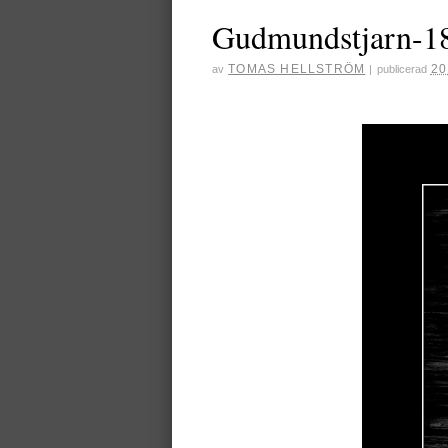
Gudmundstjarn-18
TOMAS HELLSTRÖM
20
av
|
publicerad