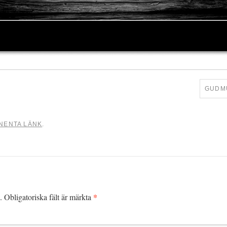
GUDM
NENTA LÄNK
.
*
.
Obligatoriska fält är märkta