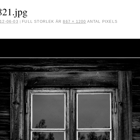
21.jpg
12-06-03
FULL STORLEK ÄR
867 × 1200
ANTAL PIXELS
|