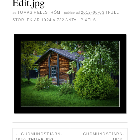
Edit.jpg
TOMAS HELLSTRÖM
2012-06-03
FULL
av
|
publicerad
|
STORLEK ÄR
1024 × 732
ANTAL PIXELS
GUDMUNDSTJARN-
GUDMUNDSTJARN-
1940_THUMB.JPG
1949-