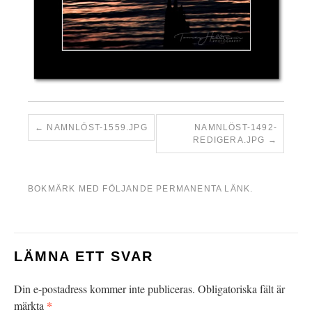
NAMNLÖST-1559.JPG
NAMNLÖST-1492-
REDIGERA.JPG
BOKMÄRK MED FÖLJANDE
PERMANENTA LÄNK
.
LÄMNA ETT SVAR
Din e-postadress kommer inte publiceras.
Obligatoriska fält är
*
märkta