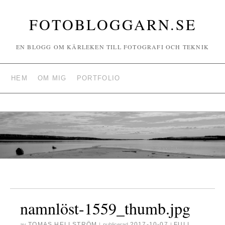
FOTOBLOGGARN.SE
EN BLOGG OM KÄRLEKEN TILL FOTOGRAFI OCH TEKNIK
HEM
OM MIG
PORTFOLIO
namnlöst-1559_thumb.jpg
TOMAS HELLSTRÖM
2017-10-07
FULL
av
|
publicerad
|