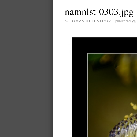
namnlst-0303.jpg
TOMAS HELLSTRÖM
20
av
|
publicerad