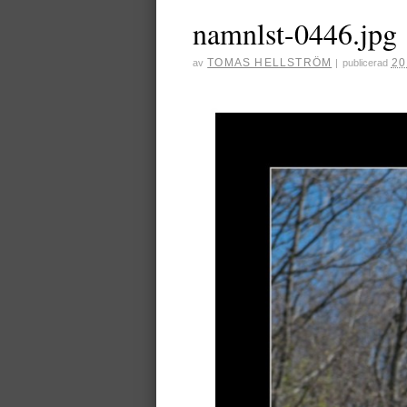
namnlst-0446.jpg
TOMAS HELLSTRÖM
20
av
|
publicerad