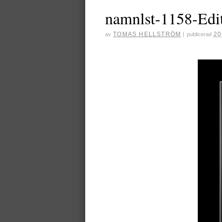
namnlst-1158-Edi
TOMAS HELLSTRÖM
20
av
|
publicerad