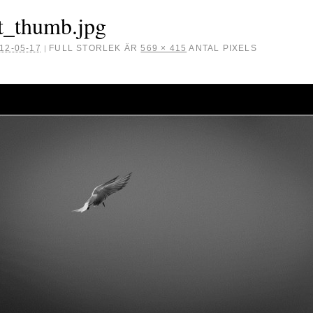
t_thumb.jpg
12-05-17
FULL STORLEK ÄR
569 × 415
ANTAL PIXELS
|