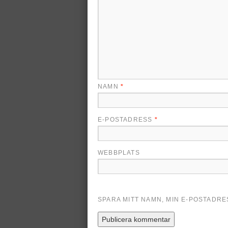
NAMN
*
E-POSTADRESS
*
WEBBPLATS
SPARA MITT NAMN, MIN E-POSTADR