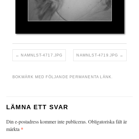
NAMNLST-4717.JPG
NAMNLST-4719.JPG
BOKMÄRK MED FÖLJANDE
PERMANENTA LÄNK
.
LÄMNA ETT SVAR
Din e-postadress kommer inte publiceras.
Obligatoriska fält är
*
märkta