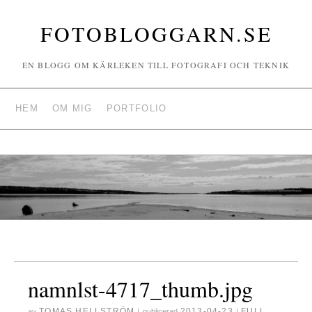
FOTOBLOGGARN.SE
EN BLOGG OM KÄRLEKEN TILL FOTOGRAFI OCH TEKNIK
HEM
OM MIG
PORTFOLIO
namnlst-4717_thumb.jpg
TOMAS HELLSTRÖM
2013-04-23
FULL
av
|
publicerad
|