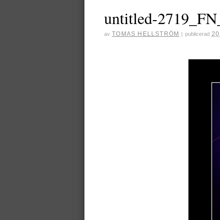
untitled-2719_FN
TOMAS HELLSTRÖM
20
av
|
publicerad