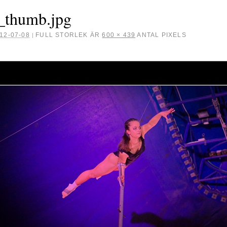
_thumb.jpg
12-07-08
FULL STORLEK ÄR
600 × 439
ANTAL PIXELS
|