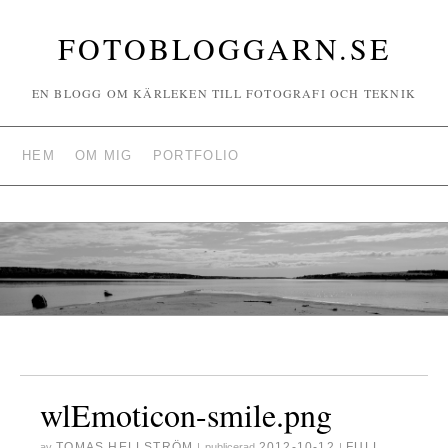
FOTOBLOGGARN.SE
EN BLOGG OM KÄRLEKEN TILL FOTOGRAFI OCH TEKNIK
HEM
OM MIG
PORTFOLIO
wlEmoticon-smile.png
TOMAS HELLSTRÖM
2012-10-12
FULL
av
|
publicerad
|